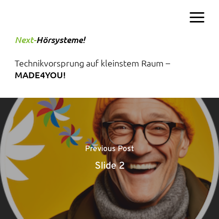
Skip
to
main
Menu
Next-
Hörsysteme!
content
Technikvorsprung auf kleinstem Raum –
MADE4YOU!
Previous Post
Slide 2